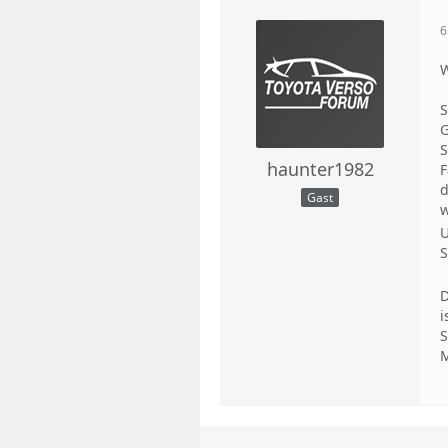
6
W
S
G
S
haunter1982
F
d
Gast
w
U
S
D
i
S
M