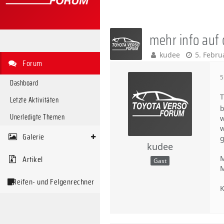
mehr info auf
kudee
5. Febru
Forum
5
Dashboard
T
Letzte Aktivitäten
b
Unerledigte Themen
w
w
Galerie
g
kudee
Artikel
M
Gast
M
Reifen- und Felgenrechner