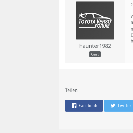
2
W
m
n
E
b
haunter1982
Gast
Teilen
Facebook
Twitter