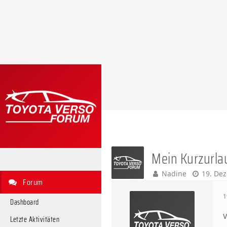
Mein Kurzurla
Nadine
19. De
Forum
1
Dashboard
V
Letzte Aktivitäten