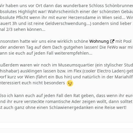
ir haben uns vor Ort dann das wunderbare Schloss Schönbrunnen (
bsolutes Highlight war! Wahrscheinlich einer der schönsten Gebä
bsolute Pflicht wenn ihr mit eurer Herzensdame in Wien seid... Wi
auert 3h und ist reine Geldverschwendung...) sondern sind liebe
al 2/3 sehen können...
nsonsten hatte wir uns eine wirklich schöne
Wohnung
mit Pool
der anderen Tag auf dem Dach gutgehen lassen! Die FeWo war mit 
ann sie euch auf jeden Fall weiterempfehlen...
ußerdem waren wir noch im Museumsquartier (ein stylischer Stud
hishabar) ausklingen lassen bzw. im Flex (cooler Electro Laden) g
orf kurz vor Wien (fährt ein Bus hin) und natürlich in der Mariahi
nteressiert euch nicht besonders
lso ich kann euch auf jeden Fall den Rat geben, dass wenn ihr eu
nd ihr eure versteckte romantische Ader zeigen wollt, dann solltet
st auch ganz ohne einen Schlawienergedanken eine Reise wert!