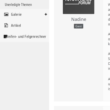
Unerledigte Themen
W
a
Galerie
a
Nadine
d
m
Artikel
Gast
A
Reifen- und Felgenrechner
o
k
A
S
D
i
A
u
i