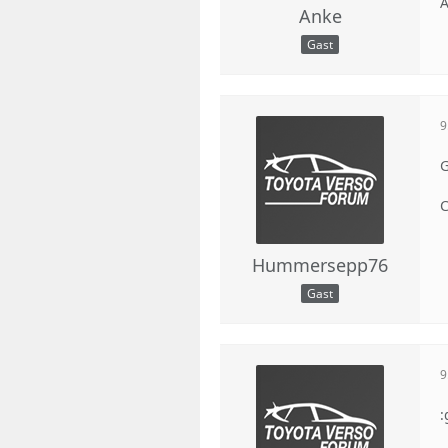
Anke
Gast
9
G
C
Hummersepp76
Gast
9
: