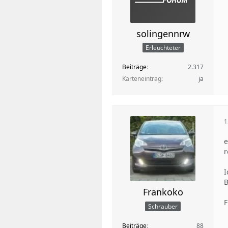
solingennrw
Erleuchteter
Beiträge
2.317
Karteneintrag
ja
1
e
r
I
B
Frankoko
F
Schrauber
Beiträge
88