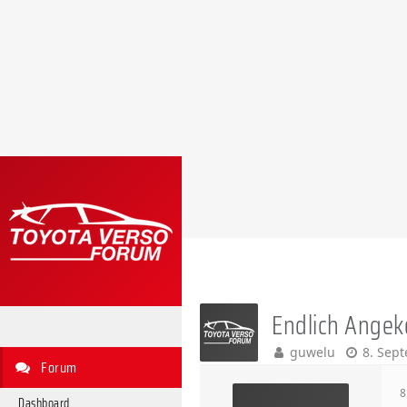
Endlich Ange
guwelu
8. Sep
Forum
8
Dashboard