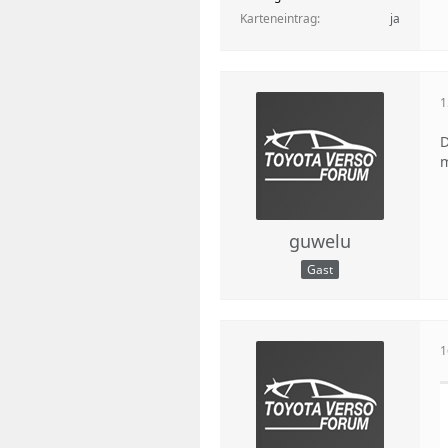
Karteneintrag
ja
1
D
m
guwelu
Gast
1