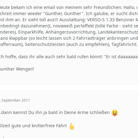
eute bekam ich eine email von meinem sehr Freundlichen: Hallo,
chreit immer wieder "Gunther, Gunther". Ich galube, er sucht dich
it ihm an. Er sieht toll aus!!! Ausstattung: VERSO-S 1.33 Benzine
nbedingt dazunehmen)!, novaweiß perleffekt (tolle Farbe - sieht s
nderes), Einparkhilfe, Anhängerzuvorrichtung, Landekantenschutz
ano klappbar (so leicht lassen sich 2 Fahrradträger anbringen und 
offerraum), Seitenschutzleisten (auch zu empfehlen), Tagfahrlicht.
ch hoffe, dass ihr alle auch sehr bald rufen könnt: "Er ist daaaaa
unther Wengert
. September 2011
..dann kannst Du ihn ja bald in Deine Arme schließen
llzeit gute und knitterfreie Fahrt