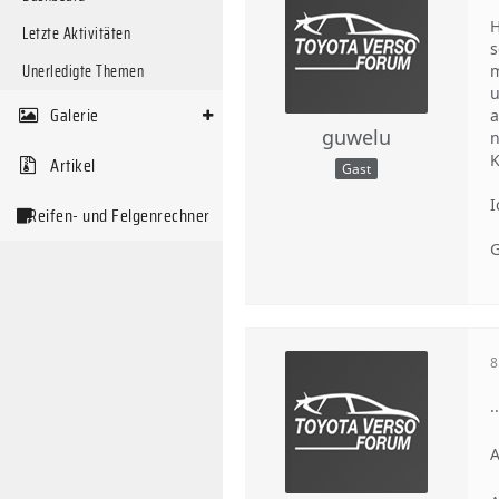
H
Letzte Aktivitäten
s
Unerledigte Themen
m
u
Galerie
a
guwelu
n
K
Artikel
Gast
I
Reifen- und Felgenrechner
G
8
.
A