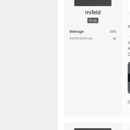
mifeld
Profi
W
Beiträge
666
Karteneintrag
ja
V
A
D