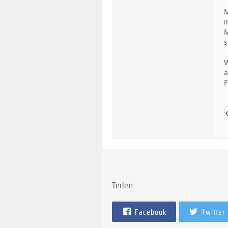
M
i
M
s
W
a
F
Teilen
Facebook
Twitter