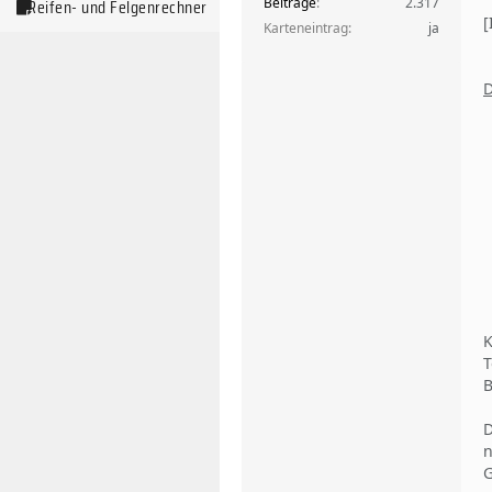
Beiträge
2.317
Reifen- und Felgenrechner
Karteneintrag
ja
D
K
T
B
D
n
G