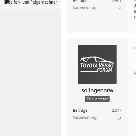
Beiträge
2.501
Reifen- und Felgenrechner
(
Karteneintrag
ja
a
s
4
D
solingennrw
Erleuchteter
Beiträge
2.317
Karteneintrag
ja