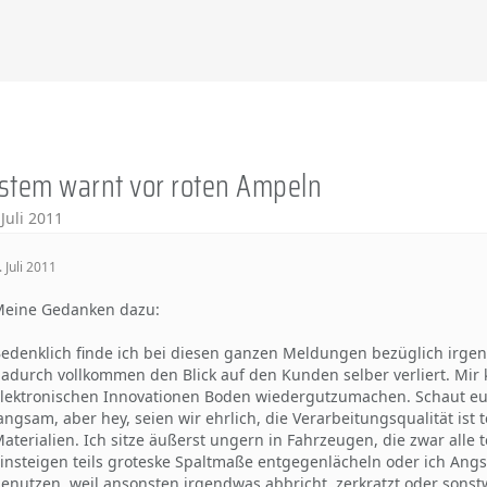
stem warnt vor roten Ampeln
 Juli 2011
. Juli 2011
eine Gedanken dazu:
edenklich finde ich bei diesen ganzen Meldungen bezüglich irge
adurch vollkommen den Blick auf den Kunden selber verliert. Mir 
lektronischen Innovationen Boden wiedergutzumachen. Schaut euc
angsam, aber hey, seien wir ehrlich, die Verarbeitungsqualität ist 
aterialien. Ich sitze äußerst ungern in Fahrzeugen, die zwar alle
insteigen teils groteske Spaltmaße entgegenlächeln oder ich An
enutzen, weil ansonsten irgendwas abbricht, zerkratzt oder sons