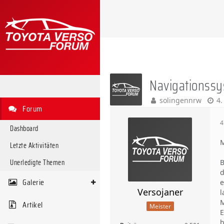
Navigationssy
solingennrw
4.
Forum
4
Dashboard
M
Letzte Aktivitäten
Unerledigte Themen
B
d
Galerie
e
Versojaner
l
M
Artikel
Meister
E
b