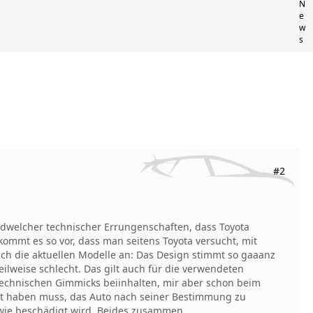
N
e
w
s
#2
ndwelcher technischer Errungenschaften, dass Toyota
kommt es so vor, dass man seitens Toyota versucht, mit
h die aktuellen Modelle an: Das Design stimmt so gaaanz
teilweise schlecht. Das gilt auch für die verwendeten
 technischen Gimmicks beiinhalten, mir aber schon beim
gst haben muss, das Auto nach seiner Bestimmung zu
twie beschädigt wird. Beides zusammen