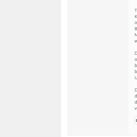
T
K
i
B
N
w
D
o
b
b
U
D
d
d
v