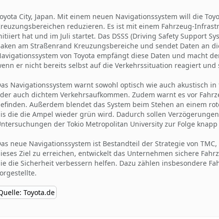
oyota City, Japan. Mit einem neuen Navigationssystem will die Toyo
reuzungsbereichen reduzieren. Es ist mit einem Fahrzeug-Infrast
nitiiert hat und im Juli startet. Das DSSS (Driving Safety Support
aken am Straßenrand Kreuzungsbereiche und sendet Daten an die
avigationssystem von Toyota empfängt diese Daten und macht den
enn er nicht bereits selbst auf die Verkehrssituation reagiert un
as Navigationssystem warnt sowohl optisch wie auch akustisch in f
der auch dichtem Verkehrsaufkommen. Zudem warnt es vor Fahrze
efinden. Außerdem blendet das System beim Stehen an einem roten 
is die die Ampel wieder grün wird. Dadurch sollen Verzögerungen
ntersuchungen der Tokio Metropolitan University zur Folge knapp 
as neue Navigationssystem ist Bestandteil der Strategie von TMC
ieses Ziel zu erreichen, entwickelt das Unternehmen sichere Fahr
ie die Sicherheit verbessern helfen. Dazu zählen insbesondere F
orgestellte.
Quelle: Toyota.de