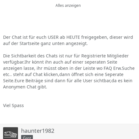
dieses Forum´s angezeigt .
Alles anzeigen
Was haltet ihr davon ? Besteht dabei Interesse ?
Soll er für Registrierte Mitglieder oder auch für Gäste
Der Chat ist für euch USER ab HEUTE freigegeben, dieser wird
sichtbar sein ?
auf der Startseite ganz unten angezeigt.
Die Sichtbarkeit des Chats ist nur für Registrierte Mitglieder
verfügbar.Ihr könnt ihn auch auf einer seperaten Seite
anzeigen lasse, ihr müsst oben in der Leiste wo FAQ Erw.Suche
etc.. steht auf Chat klicken,dann öffnet sich eine Seperate
Seite.Eure Beiträge sind dann für alle User sichtbar,da es kein
Anonymen Chat gibt.
Viel Spass
haunter1982
Gast