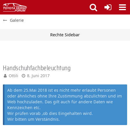
Galerie
Handschuhfachbeleuchtung
Ottili
8. Juni 2017
Ab dem 25.Mai 2018 ist es nicht mehr erlaubt Personen
oder ähnliches ohne Ihre Zustimmung abzulichten und im
Web hochzuladen. Das gilt auch für andere Daten wie
Kennzeichen etc.
Wir prüfen vorab ,ob dies Eingehalten wird.
Wir bitten um Verständnis.