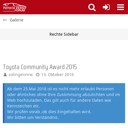
Galerie
Toyota Community Award 2015
solingennrw
13. Oktober 2016
Ab dem 25.Mai 2018 ist es nicht mehr erlaubt Personen
oder ähnliches ohne Ihre Zustimmung abzulichten und im
Web hochzuladen. Das gilt auch für andere Daten wie
Kennzeichen etc.
Wir prüfen vorab ,ob dies Eingehalten wird.
Wir bitten um Verständnis.