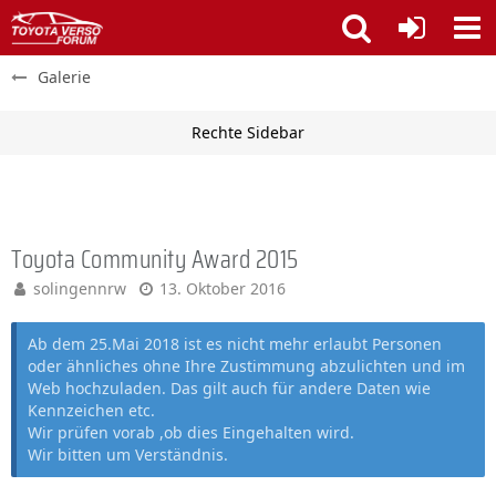
Galerie
Toyota Community Award 2015
solingennrw
13. Oktober 2016
Ab dem 25.Mai 2018 ist es nicht mehr erlaubt Personen
oder ähnliches ohne Ihre Zustimmung abzulichten und im
Web hochzuladen. Das gilt auch für andere Daten wie
Kennzeichen etc.
Wir prüfen vorab ,ob dies Eingehalten wird.
Wir bitten um Verständnis.