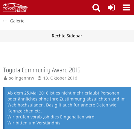
Galerie
Toyota Community Award 2015
solingennrw
13. Oktober 2016
Ab dem 25.Mai 2018 ist es nicht mehr erlaubt Personen
oder ähnliches ohne Ihre Zustimmung abzulichten und im
Web hochzuladen. Das gilt auch für andere Daten wie
Kennzeichen etc.
Wir prüfen vorab ,ob dies Eingehalten wird.
Wir bitten um Verständnis.