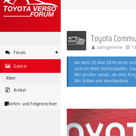
Toyota Commu
solingennrw
13
Forum
Ab dem 25.Mai 2018 ist es ni
Galerie
und im Web hochzuladen. Das 
Wir prüfen vorab ,ob dies Ein
Alben
Wir bitten um Verständnis.
Artikel
Reifen- und Felgenrechner