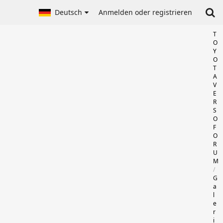
Deutsch
Anmelden oder registrieren
T
O
Y
O
T
A
V
E
R
S
O
F
O
R
U
M
G
a
l
e
r
i