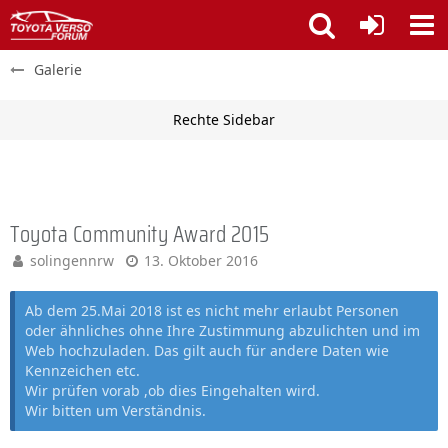
Galerie
Toyota Community Award 2015
solingennrw
13. Oktober 2016
Ab dem 25.Mai 2018 ist es nicht mehr erlaubt Personen
oder ähnliches ohne Ihre Zustimmung abzulichten und im
Web hochzuladen. Das gilt auch für andere Daten wie
Kennzeichen etc.
Wir prüfen vorab ,ob dies Eingehalten wird.
Wir bitten um Verständnis.