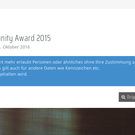
nity Award 2015
. Oktober 2016
cht mehr erlaubt Personen oder ähnliches ohne Ihre Zustimmung a
gilt auch für andere Daten wie Kennzeichen etc.
gehalten wird.
Orig