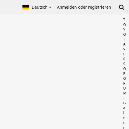
Deutsch
Anmelden oder registrieren
T
O
Y
O
T
A
V
E
R
S
O
F
O
R
U
M
G
a
l
e
r
i