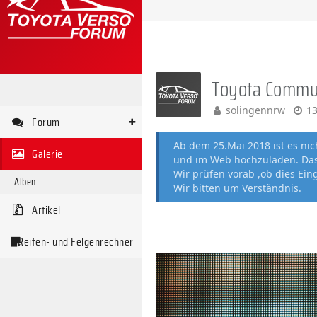
Toyota Commu
solingennrw
13
Forum
Ab dem 25.Mai 2018 ist es ni
Galerie
und im Web hochzuladen. Das 
Wir prüfen vorab ,ob dies Ein
Alben
Wir bitten um Verständnis.
Artikel
Reifen- und Felgenrechner