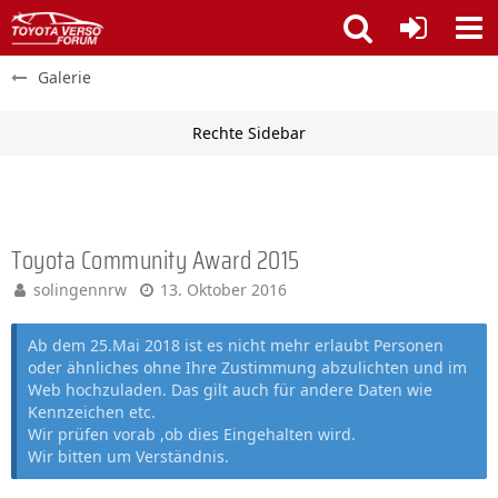
Galerie
Toyota Community Award 2015
solingennrw
13. Oktober 2016
Ab dem 25.Mai 2018 ist es nicht mehr erlaubt Personen
oder ähnliches ohne Ihre Zustimmung abzulichten und im
Web hochzuladen. Das gilt auch für andere Daten wie
Kennzeichen etc.
Wir prüfen vorab ,ob dies Eingehalten wird.
Wir bitten um Verständnis.