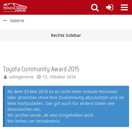
Galerie
Toyota Community Award 2015
solingennrw
13. Oktober 2016
Ab dem 25.Mai 2018 ist es nicht mehr erlaubt Personen
oder ähnliches ohne Ihre Zustimmung abzulichten und im
Web hochzuladen. Das gilt auch für andere Daten wie
Kennzeichen etc.
Wir prüfen vorab ,ob dies Eingehalten wird.
Wir bitten um Verständnis.