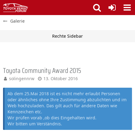
Galerie
Toyota Community Award 2015
solingennrw
13. Oktober 2016
Ab dem 25.Mai 2018 ist es nicht mehr erlaubt Personen
oder ähnliches ohne Ihre Zustimmung abzulichten und im
Web hochzuladen. Das gilt auch für andere Daten wie
Kennzeichen etc.
Wir prüfen vorab ,ob dies Eingehalten wird.
Wir bitten um Verständnis.