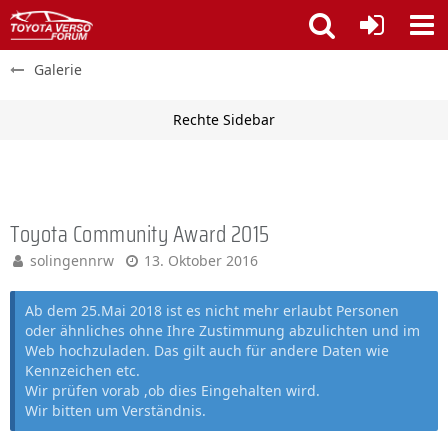
Galerie
Toyota Community Award 2015
solingennrw
13. Oktober 2016
Ab dem 25.Mai 2018 ist es nicht mehr erlaubt Personen
oder ähnliches ohne Ihre Zustimmung abzulichten und im
Web hochzuladen. Das gilt auch für andere Daten wie
Kennzeichen etc.
Wir prüfen vorab ,ob dies Eingehalten wird.
Wir bitten um Verständnis.