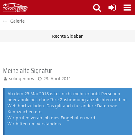
Galerie
Meine alte Signatur
solingennrw
23. April 2011
Ab dem 25.Mai 2018 ist es nicht mehr erlaubt Personen
oder ähnliches ohne Ihre Zustimmung abzulichten und im
Web hochzuladen. Das gilt auch für andere Daten wie
Kennzeichen etc.
Wir prüfen vorab ,ob dies Eingehalten wird.
Wir bitten um Verständnis.