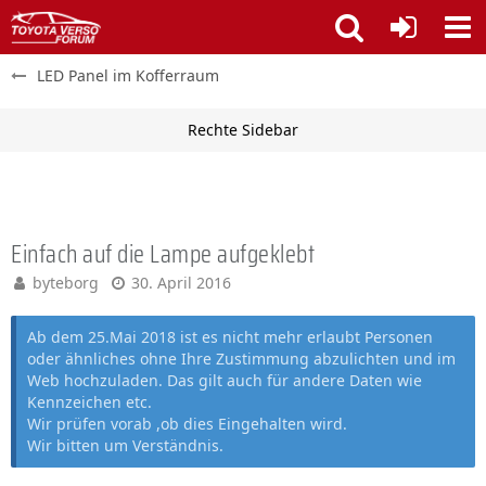
LED Panel im Kofferraum
Einfach auf die Lampe aufgeklebt
byteborg
30. April 2016
Ab dem 25.Mai 2018 ist es nicht mehr erlaubt Personen
oder ähnliches ohne Ihre Zustimmung abzulichten und im
Web hochzuladen. Das gilt auch für andere Daten wie
Kennzeichen etc.
Wir prüfen vorab ,ob dies Eingehalten wird.
Wir bitten um Verständnis.