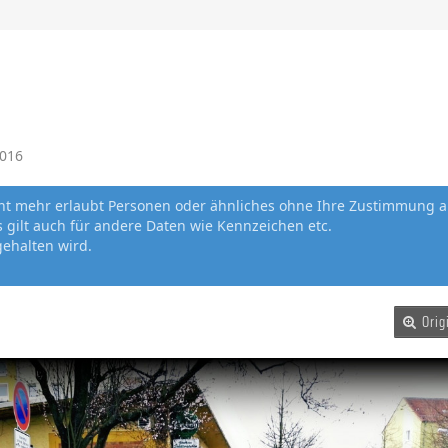
2016
cht mehr erlaubt Personen oder ähnliches ohne Ihre Zustimmung a
gilt auch für andere Daten wie Kennzeichen etc.
gehalten wird.
Orig