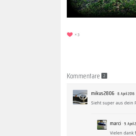
3
Kommentare
2
mikus2806
8. April 2016
Sieht super aus dein 
marci
9. April 
Vielen dank 