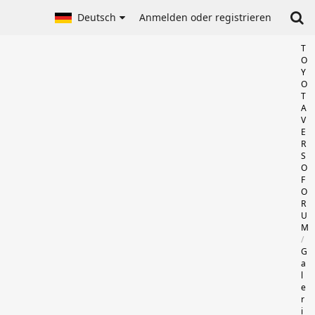
Deutsch
Anmelden oder registrieren
T
O
Y
O
T
A
V
E
R
S
O
F
O
R
U
M
G
a
l
e
r
i