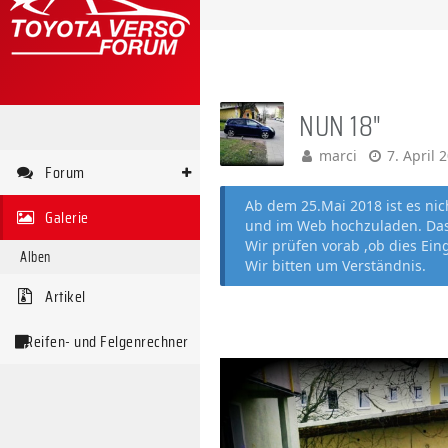
NUN 18"
marci
7. April 
Forum
Ab dem 25.Mai 2018 ist es ni
Galerie
und im Web hochzuladen. Das 
Wir prüfen vorab ,ob dies Ein
Alben
Wir bitten um Verständnis.
Artikel
Reifen- und Felgenrechner