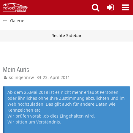
Galerie
Mein Auris
solingennrw
23. April 2011
Ab dem 25.Mai 2018 ist es nicht mehr erlaubt Personen
oder ähnliches ohne Ihre Zustimmung abzulichten und im
Web hochzuladen. Das gilt auch für andere Daten wie
Kennzeichen etc.
Wir prüfen vorab ,ob dies Eingehalten wird.
Wir bitten um Verständnis.