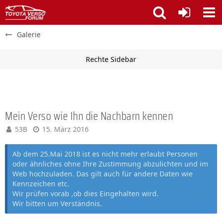
Galerie
Mein Verso wie Ihn die Nachbarn kennen
53B
15. März 2016
Ab dem 25.Mai 2018 ist es nicht mehr erlaubt Personen
oder ähnliches ohne Ihre Zustimmung abzulichten und im
Web hochzuladen. Das gilt auch für andere Daten wie
Kennzeichen etc.
Wir prüfen vorab ,ob dies Eingehalten wird.
Wir bitten um Verständnis.