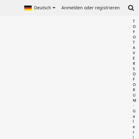
Deutsch
Anmelden oder registrieren
T
O
Y
O
T
A
V
E
R
S
O
F
O
R
U
M
G
a
l
e
r
i