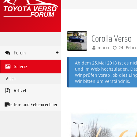
Corolla Verso
marci
24. Febr
Forum
Ab dem 25.Mai 2018 ist es ni
Galerie
und im Web hochzuladen. Das 
Wir prüfen vorab ,ob dies Ein
Alben
Wir bitten um Verständnis.
Artikel
Reifen- und Felgenrechner