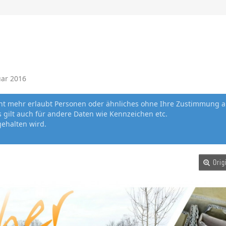
uar 2016
cht mehr erlaubt Personen oder ähnliches ohne Ihre Zustimmung a
gilt auch für andere Daten wie Kennzeichen etc.
gehalten wird.
Orig