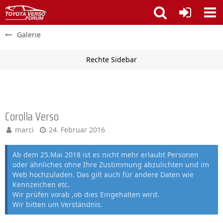
Galerie
Corolla Verso
marci
24. Februar 2016
Ab dem 25.Mai 2018 ist es nicht mehr erlaubt Personen
oder ähnliches ohne Ihre Zustimmung abzulichten und im
Web hochzuladen. Das gilt auch für andere Daten wie
Kennzeichen etc.
Wir prüfen vorab ,ob dies Eingehalten wird.
Wir bitten um Verständnis.