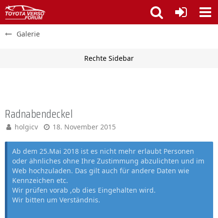
Galerie
Radnabendeckel
holgicv
18. November 2015
Ab dem 25.Mai 2018 ist es nicht mehr erlaubt Personen
oder ähnliches ohne Ihre Zustimmung abzulichten und im
Web hochzuladen. Das gilt auch für andere Daten wie
Kennzeichen etc.
Wir prüfen vorab ,ob dies Eingehalten wird.
Wir bitten um Verständnis.