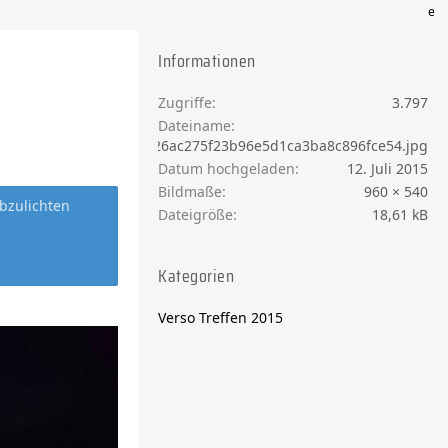
e
Informationen
Zugriffe
3.797
Dateiname
26ac275f23b96e5d1ca3ba8c896fce54.jpg
Datum hochgeladen
12. Juli 2015
Bildmaße
960 × 540
bzulichten
Dateigröße
18,61 kB
Kategorien
Verso Treffen 2015