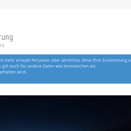
rung
015
cht mehr erlaubt Personen oder ähnliches ohne Ihre Zustimmung a
gilt auch für andere Daten wie Kennzeichen etc.
gehalten wird.