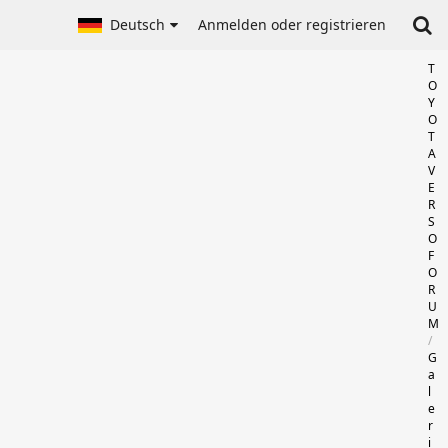
Deutsch
Anmelden oder registrieren
T
O
Y
O
T
A
V
E
R
S
O
F
O
R
U
M
G
a
l
e
r
i