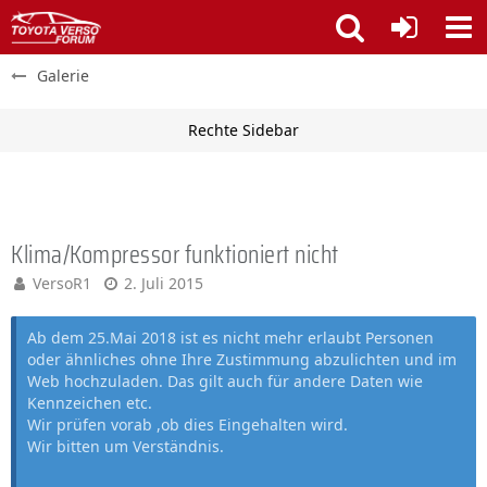
Galerie
Klima/Kompressor funktioniert nicht
VersoR1
2. Juli 2015
Ab dem 25.Mai 2018 ist es nicht mehr erlaubt Personen
oder ähnliches ohne Ihre Zustimmung abzulichten und im
Web hochzuladen. Das gilt auch für andere Daten wie
Kennzeichen etc.
Wir prüfen vorab ,ob dies Eingehalten wird.
Wir bitten um Verständnis.