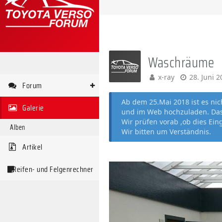
Waschräume
x-ray
28. Juni 
Forum
Ab dem 25.Mai 2018 ist es ni
Galerie
und im Web hochzuladen. Das 
Wir prüfen vorab ,ob dies Ein
Alben
Wir bitten um Verständnis.
Artikel
Reifen- und Felgenrechner