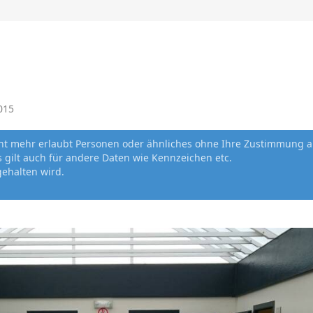
2015
cht mehr erlaubt Personen oder ähnliches ohne Ihre Zustimmung a
gilt auch für andere Daten wie Kennzeichen etc.
gehalten wird.