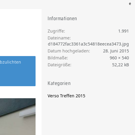
e
Informationen
Zugriffe
1.991
Dateiname
ed184772fac3361a3c54818eecea3473.jpg
Datum hochgeladen
28. Juni 2015
Bildmaße
960 × 540
bzulichten
Dateigröße
52,22 kB
Kategorien
Verso Treffen 2015