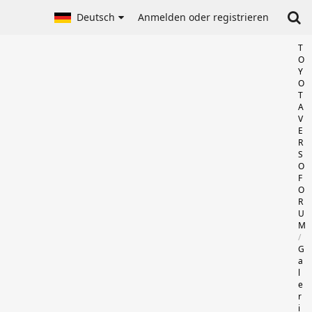
Deutsch
Anmelden oder registrieren
T
O
Y
O
T
A
V
E
R
S
O
F
O
R
U
M
G
a
l
e
r
i