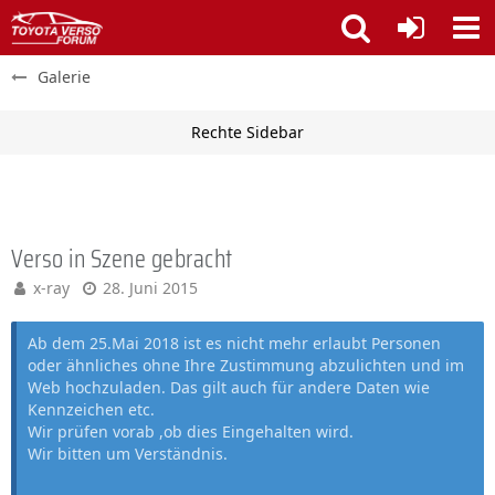
Galerie
Verso in Szene gebracht
x-ray
28. Juni 2015
Ab dem 25.Mai 2018 ist es nicht mehr erlaubt Personen
oder ähnliches ohne Ihre Zustimmung abzulichten und im
Web hochzuladen. Das gilt auch für andere Daten wie
Kennzeichen etc.
Wir prüfen vorab ,ob dies Eingehalten wird.
Wir bitten um Verständnis.