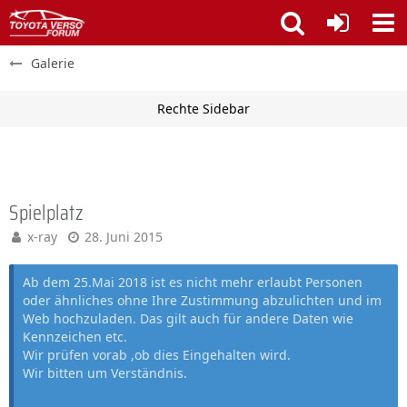
Galerie
Spielplatz
x-ray
28. Juni 2015
Ab dem 25.Mai 2018 ist es nicht mehr erlaubt Personen
oder ähnliches ohne Ihre Zustimmung abzulichten und im
Web hochzuladen. Das gilt auch für andere Daten wie
Kennzeichen etc.
Wir prüfen vorab ,ob dies Eingehalten wird.
Wir bitten um Verständnis.