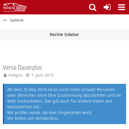
Galerie
Verso Dauerplus
holgicv
1. Juni 2015
Ab dem 25.Mai 2018 ist es nicht mehr erlaubt Personen
oder ähnliches ohne Ihre Zustimmung abzulichten und im
Web hochzuladen. Das gilt auch für andere Daten wie
Kennzeichen etc.
Wir prüfen vorab ,ob dies Eingehalten wird.
Wir bitten um Verständnis.