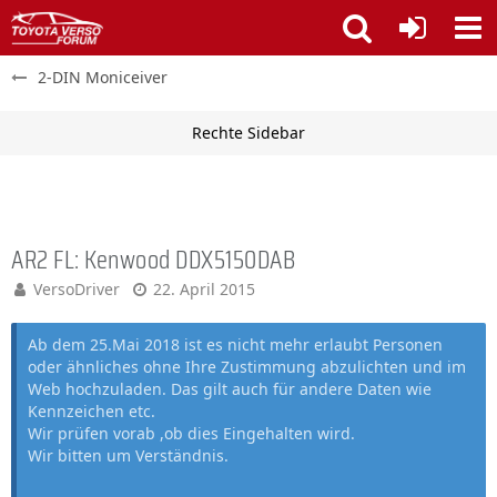
2-DIN Moniceiver
AR2 FL: Kenwood DDX5150DAB
VersoDriver
22. April 2015
Ab dem 25.Mai 2018 ist es nicht mehr erlaubt Personen
oder ähnliches ohne Ihre Zustimmung abzulichten und im
Web hochzuladen. Das gilt auch für andere Daten wie
Kennzeichen etc.
Wir prüfen vorab ,ob dies Eingehalten wird.
Wir bitten um Verständnis.