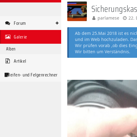
Sicherungskast
parlamese
22.
Forum
Ab dem 25.Mai 2018 ist es ni
Galerie
und im Web hochzuladen. Das 
Wir prüfen vorab ,ob dies Ein
Alben
Wir bitten um Verständnis.
Artikel
Reifen- und Felgenrechner