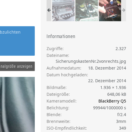
bzulichten
Informationen
Zugriffe
2.327
Dateiname
SicherungskastenNr.2vonrechts.jpg
inalgröße anzeigen
Aufnahmedatum
18. Dezember 2014
Datum hochgeladen
22. Dezember 2014
Bildmaße
1.936 × 1.936
Dateigröße
648,06 kB
Kameramodell
BlackBerry Q5
Belichtung
99944/1000000 s
Blende
f/2.4
Brennweite
3mm
ISO-Empfindlichkeit
349