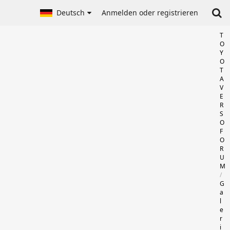
Deutsch
Anmelden oder registrieren
T
O
Y
O
T
A
V
E
R
S
O
F
O
R
U
M
G
a
l
e
r
i