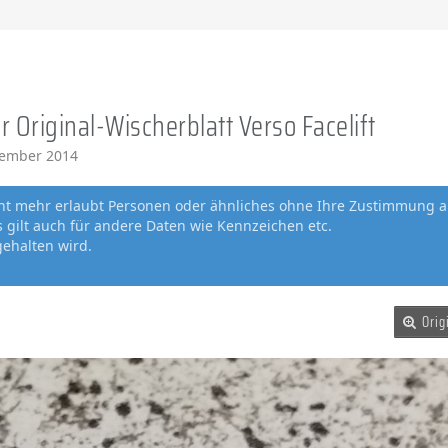
 Original-Wischerblatt Verso Facelift
zember 2014
cht mehr erlaubt Personen oder ähnliches ohne Ihre Zustimmung a
gilt auch für andere Daten wie Kennzeichen etc.
gehalten wird.
Orig