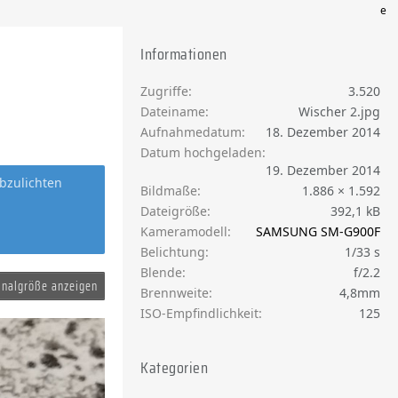
e
Informationen
Zugriffe
3.520
Dateiname
Wischer 2.jpg
Aufnahmedatum
18. Dezember 2014
Datum hochgeladen
19. Dezember 2014
bzulichten
Bildmaße
1.886 × 1.592
Dateigröße
392,1 kB
Kameramodell
SAMSUNG SM-G900F
Belichtung
1/33 s
Blende
f/2.2
inalgröße anzeigen
Brennweite
4,8mm
ISO-Empfindlichkeit
125
Kategorien