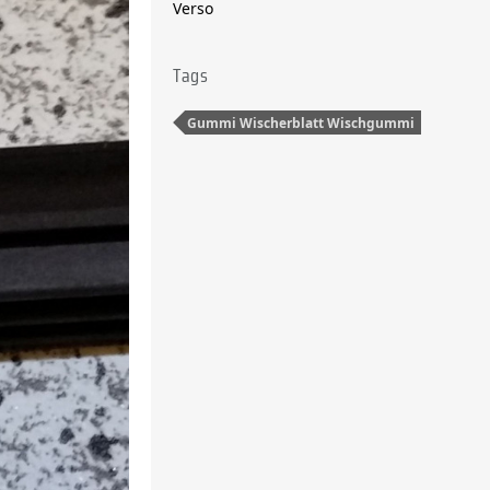
Verso
Tags
Gummi Wischerblatt Wischgummi