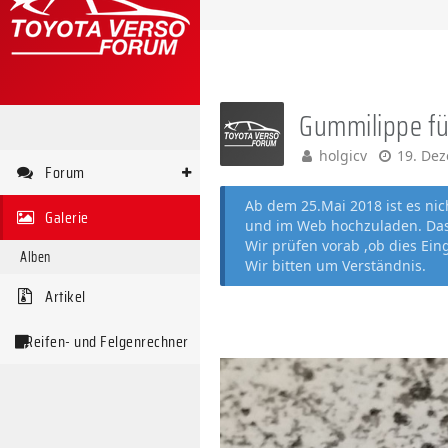
Gummilippe für
holgicv
19. De
Forum
Ab dem 25.Mai 2018 ist es ni
Galerie
und im Web hochzuladen. Das 
Wir prüfen vorab ,ob dies Ein
Alben
Wir bitten um Verständnis.
Artikel
Reifen- und Felgenrechner