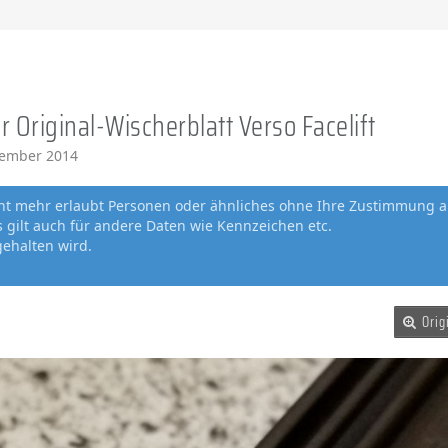
 Original-Wischerblatt Verso Facelift
zember 2014
cht mehr erlaubt Personen oder ähnliches ohne Ihre Zustimmung a
gilt auch für andere Daten wie Kennzeichen etc.
gehalten wird.
Orig