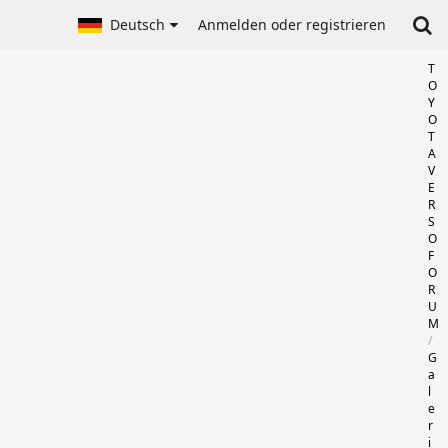
Deutsch
Anmelden oder registrieren
T
O
Y
O
T
A
V
E
R
S
O
F
O
R
U
M
G
a
l
e
r
i