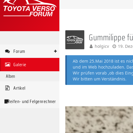
Gummilippe für
holgicv
19. De
Forum
Ab dem 25.Mai 2018 ist es ni
Galerie
und im Web hochzuladen. Das 
Wir prüfen vorab ,ob dies Ein
Alben
Wir bitten um Verständnis.
Artikel
Reifen- und Felgenrechner