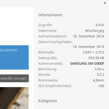
e
Informationen
Zugriffe
3.470
Dateiname
Wischer.jpg
Aufnahmedatum
18. Dezember 2014
Datum hochgeladen
19. Dezember 2014
bzulichten
Bildmaße
2.647 × 2.572
Dateigröße
659,58 kB
Kameramodell
SAMSUNG SM-G900F
Belichtung
1/33 s
Blende
f/2.2
inalgröße anzeigen
Brennweite
4,8mm
ISO-Empfindlichkeit
160
Kategorien