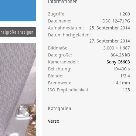
Informationen
Zugriffe
1.200
Dateiname
DSC_1247.JPG
Aufnahmedatum
25. September 2014
inalgröße anzeigen
Datum hochgeladen
27. September 2014
Bildmaße
3.000 × 1.687
Dateigröße
804,26 kB
Kameramodell
Sony C6603
Belichtung
10/400 s
Blende
f/2.4
Brennweite
4,1mm
ISO-Empfindlichkeit
125
Kategorien
Verso