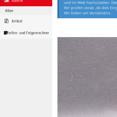
Galerie
und im Web hochzuladen. Das 
Wir prüfen vorab ,ob dies Ein
Alben
Wir bitten um Verständnis.
Artikel
Reifen- und Felgenrechner