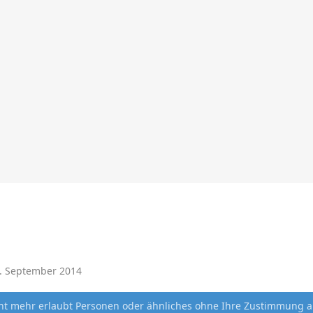
. September 2014
cht mehr erlaubt Personen oder ähnliches ohne Ihre Zustimmung a