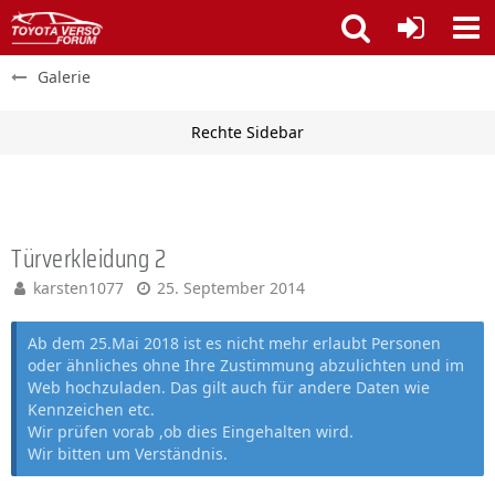
Galerie
Türverkleidung 2
karsten1077
25. September 2014
Ab dem 25.Mai 2018 ist es nicht mehr erlaubt Personen
oder ähnliches ohne Ihre Zustimmung abzulichten und im
Web hochzuladen. Das gilt auch für andere Daten wie
Kennzeichen etc.
Wir prüfen vorab ,ob dies Eingehalten wird.
Wir bitten um Verständnis.