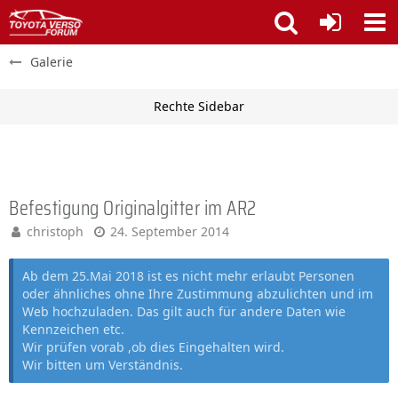
Galerie
Befestigung Originalgitter im AR2
christoph
24. September 2014
Ab dem 25.Mai 2018 ist es nicht mehr erlaubt Personen
oder ähnliches ohne Ihre Zustimmung abzulichten und im
Web hochzuladen. Das gilt auch für andere Daten wie
Kennzeichen etc.
Wir prüfen vorab ,ob dies Eingehalten wird.
Wir bitten um Verständnis.