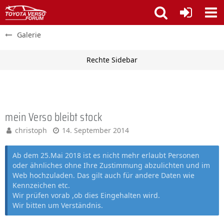
Galerie
mein Verso bleibt stock
christoph
14. September 2014
Ab dem 25.Mai 2018 ist es nicht mehr erlaubt Personen
oder ähnliches ohne Ihre Zustimmung abzulichten und im
Web hochzuladen. Das gilt auch für andere Daten wie
Kennzeichen etc.
Wir prüfen vorab ,ob dies Eingehalten wird.
Wir bitten um Verständnis.