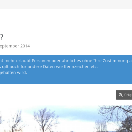
 ?
September 2014
cht mehr erlaubt Personen oder ähnliches ohne Ihre Zustimmung a
gilt auch für andere Daten wie Kennzeichen etc.
gehalten wird.
Orig