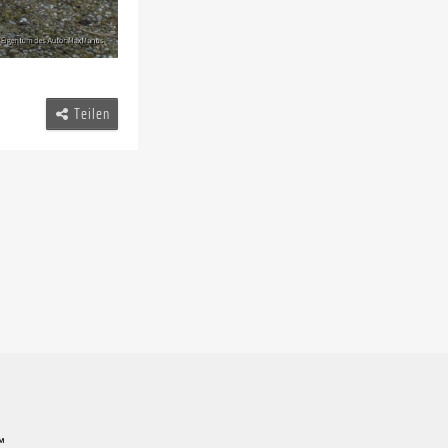
Teilen
™