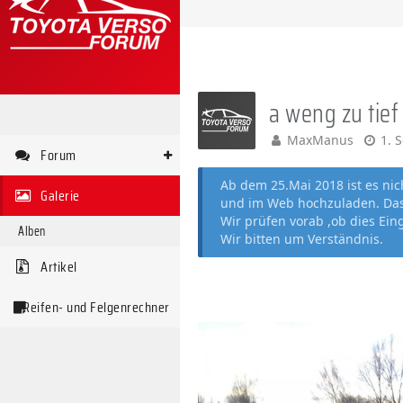
a weng zu tief
MaxManus
1. 
Forum
Ab dem 25.Mai 2018 ist es ni
Galerie
und im Web hochzuladen. Das 
Wir prüfen vorab ,ob dies Ein
Alben
Wir bitten um Verständnis.
Artikel
Reifen- und Felgenrechner