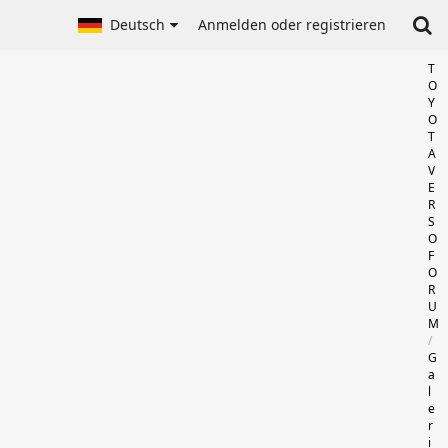
Deutsch
Anmelden oder registrieren
T
O
Y
O
T
A
V
E
R
S
O
F
O
R
U
M
G
a
l
e
r
i