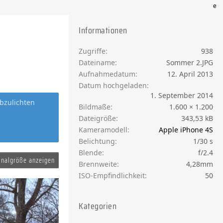
e
Informationen
Zugriffe
938
Dateiname
Sommer 2.JPG
Aufnahmedatum
12. April 2013
Datum hochgeladen
1. September 2014
bzulichten
Bildmaße
1.600 × 1.200
Dateigröße
343,53 kB
Kameramodell
Apple iPhone 4S
Belichtung
1/30 s
Blende
f/2.4
inalgröße anzeigen
Brennweite
4,28mm
ISO-Empfindlichkeit
50
Kategorien