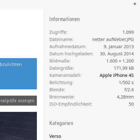
e
Informationen
Zugriffe
1.099
Dateiname
netter aufkleber.JPG
Aufnahmedatum
9. Januar 2013
Datum hochgeladen
30. August 2014
Bildmaße
1.600 × 1.200
bzulichten
Dateigröße
171,99 kB
Kameramodell
Apple iPhone 4S
Belichtung
1/502 s
Blende
f/2.4
Brennweite
4,28mm
inalgröße anzeigen
ISO-Empfindlichkeit
50
Kategorien
Verso