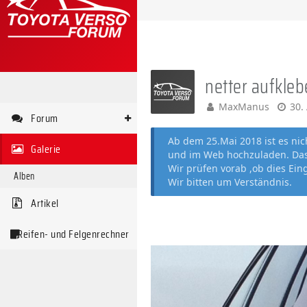
netter aufkleb
MaxManus
30.
Forum
Ab dem 25.Mai 2018 ist es ni
Galerie
und im Web hochzuladen. Das 
Wir prüfen vorab ,ob dies Ein
Alben
Wir bitten um Verständnis.
Artikel
Reifen- und Felgenrechner