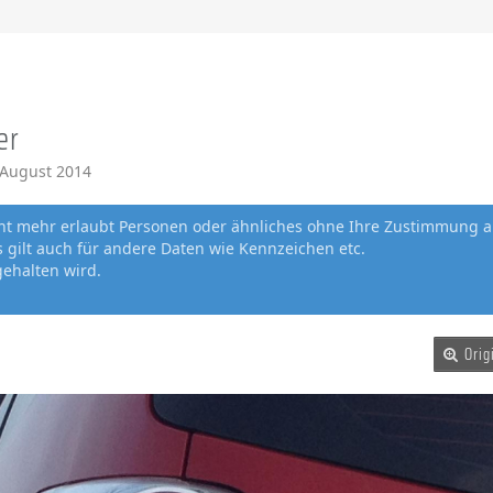
er
 August 2014
cht mehr erlaubt Personen oder ähnliches ohne Ihre Zustimmung a
gilt auch für andere Daten wie Kennzeichen etc.
gehalten wird.
Orig