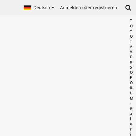
Deutsch
Anmelden oder registrieren
T
O
Y
O
T
A
V
E
R
S
O
F
O
R
U
M
G
a
l
e
r
i