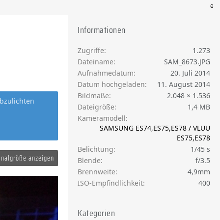
e
Informationen
Zugriffe
1.273
Dateiname
SAM_8673.JPG
Aufnahmedatum
20. Juli 2014
Datum hochgeladen
11. August 2014
Bildmaße
2.048 × 1.536
bzulichten
Dateigröße
1,4 MB
Kameramodell
SAMSUNG ES74,ES75,ES78 / VLUU
ES75,ES78
Belichtung
1/45 s
inalgröße anzeigen
Blende
f/3.5
Brennweite
4,9mm
ISO-Empfindlichkeit
400
Kategorien