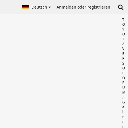
Deutsch
Anmelden oder registrieren
T
O
Y
O
T
A
V
E
R
S
O
F
O
R
U
M
G
a
l
e
r
i