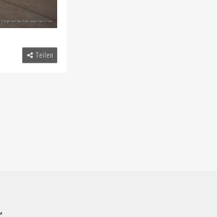
Teilen
™