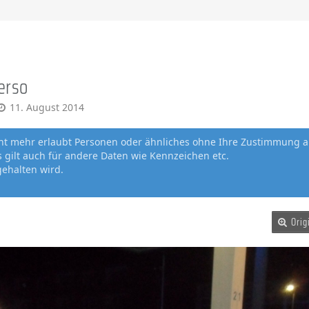
erso
11. August 2014
cht mehr erlaubt Personen oder ähnliches ohne Ihre Zustimmung a
gilt auch für andere Daten wie Kennzeichen etc.
gehalten wird.
Orig