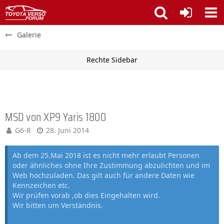
Galerie
MSD von XP9 Yaris 1800
G6-R
28. Juni 2014
Ab dem 25.Mai 2018 ist es nicht mehr erlaubt Personen
oder ähnliches ohne Ihre Zustimmung abzulichten und im
Web hochzuladen. Das gilt auch für andere Daten wie
Kennzeichen etc.
Wir prüfen vorab ,ob dies Eingehalten wird.
Wir bitten um Verständnis.