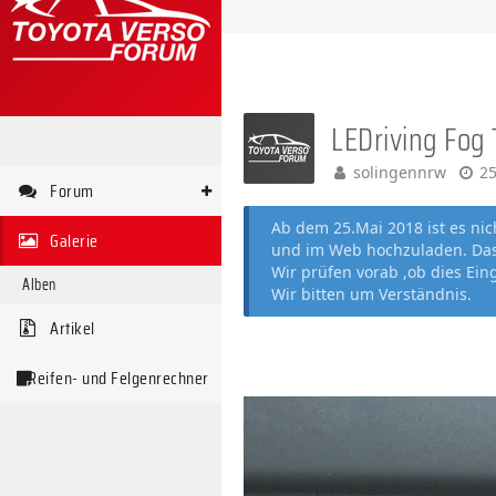
LEDriving Fog
solingennrw
25
Forum
Ab dem 25.Mai 2018 ist es ni
Galerie
und im Web hochzuladen. Das 
Wir prüfen vorab ,ob dies Ein
Alben
Wir bitten um Verständnis.
Artikel
Reifen- und Felgenrechner