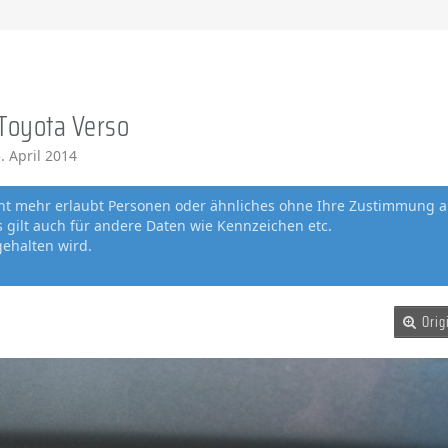
 Toyota Verso
. April 2014
cht mehr erlaubt Personen oder ähnliches ohne Ihre Zustimmung a
gilt auch für andere Daten wie Kennzeichen etc.
gehalten wird.
Orig