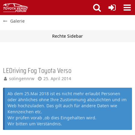
Galerie
LEDriving Fog Toyota Verso
solingennrw
25. April 2014
Ab dem 25.Mai 2018 ist es nicht mehr erlaubt Personen
oder ähnliches ohne Ihre Zustimmung abzulichten und im
Web hochzuladen. Das gilt auch für andere Daten wie
Kennzeichen etc.
Wir prüfen vorab ,ob dies Eingehalten wird.
Wir bitten um Verständnis.