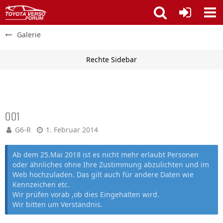
Galerie
001
G6-R
1. Februar 2014
Ab dem 25.Mai 2018 ist es nicht mehr erlaubt Personen
oder ähnliches ohne Ihre Zustimmung abzulichten und im
Web hochzuladen. Das gilt auch für andere Daten wie
Kennzeichen etc.
Wir prüfen vorab ,ob dies Eingehalten wird.
Wir bitten um Verständnis.