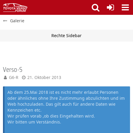
Galerie
Verso-S
G6-R
21. Oktober 2013
Ab dem 25.Mai 2018 ist es nicht mehr erlaubt Personen
oder ähnliches ohne Ihre Zustimmung abzulichten und im
Web hochzuladen. Das gilt auch für andere Daten wie
Kennzeichen etc.
Wir prüfen vorab ,ob dies Eingehalten wird.
Wir bitten um Verständnis.