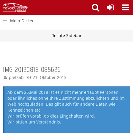
Mein Dicker
IMG_20120818_085626
pietsab
21. Oktober 2013
Ab dem 25.Mai 2018 ist es nicht mehr erlaubt Personen
oder ähnliches ohne Ihre Zustimmung abzulichten und im
Web hochzuladen. Das gilt auch für andere Daten wie
Kennzeichen etc.
Wir prüfen vorab ,ob dies Eingehalten wird.
Wir bitten um Verständnis.