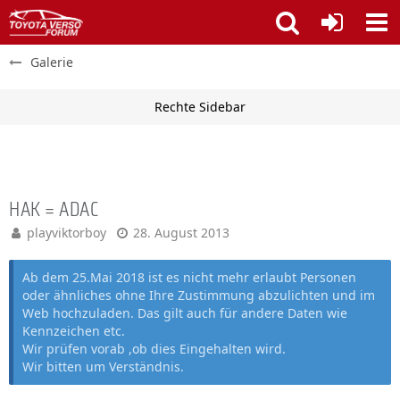
Galerie
HAK = ADAC
playviktorboy
28. August 2013
Ab dem 25.Mai 2018 ist es nicht mehr erlaubt Personen
oder ähnliches ohne Ihre Zustimmung abzulichten und im
Web hochzuladen. Das gilt auch für andere Daten wie
Kennzeichen etc.
Wir prüfen vorab ,ob dies Eingehalten wird.
Wir bitten um Verständnis.