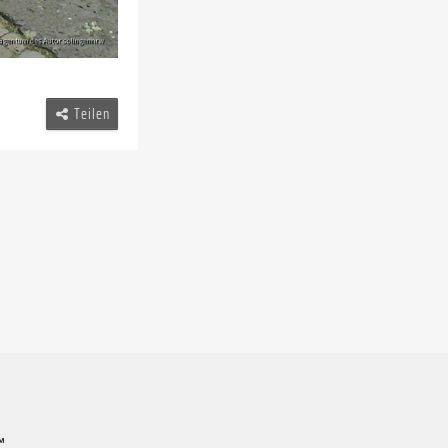
Teilen
™