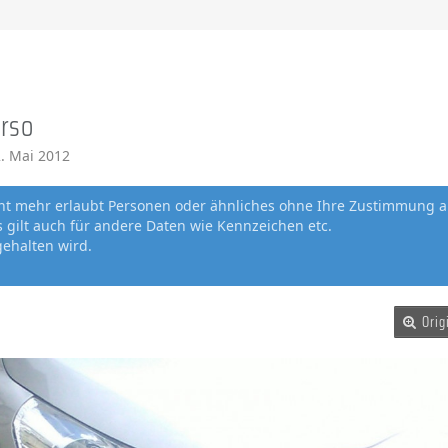
rso
. Mai 2012
cht mehr erlaubt Personen oder ähnliches ohne Ihre Zustimmung a
gilt auch für andere Daten wie Kennzeichen etc.
gehalten wird.
Orig