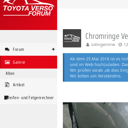
Chromringe Ve
solingennrw
12
Forum
Ab dem 25.Mai 2018 ist es ni
Galerie
und im Web hochzuladen. Das 
Wir prüfen vorab ,ob dies Ein
Alben
Wir bitten um Verständnis.
Artikel
Reifen- und Felgenrechner