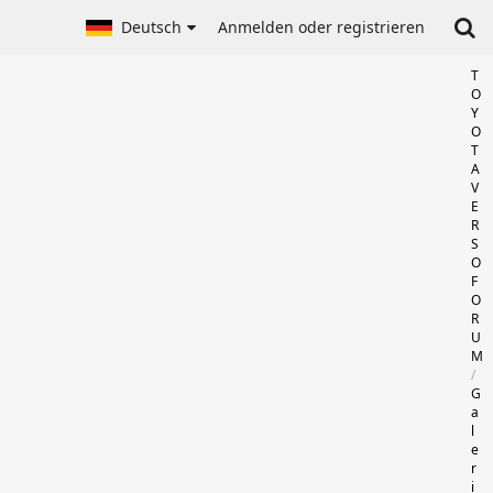
Deutsch
Anmelden oder registrieren
T
O
Y
O
T
A
V
E
R
S
O
F
O
R
U
M
G
a
l
e
r
i